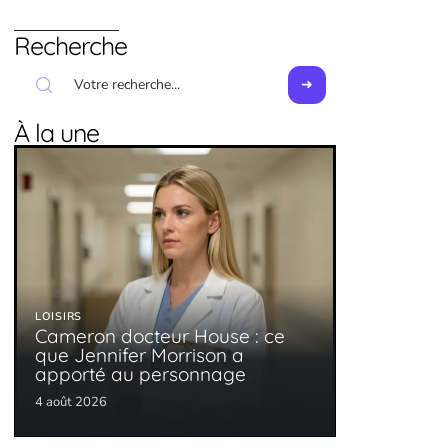
Recherche
À la une
LOISIRS
Cameron docteur House : ce
que Jennifer Morrison a
apporté au personnage
4 août 2026