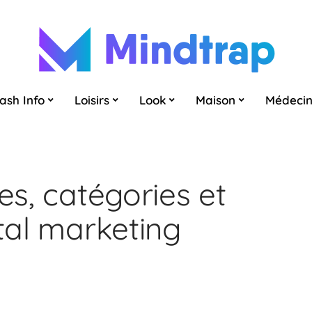
lash Info
Loisirs
Look
Maison
Médeci
es, catégories et
ital marketing