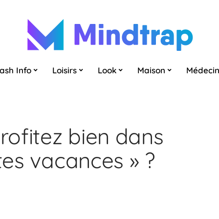
lash Info
Loisirs
Look
Maison
Médeci
profitez bien dans
 tes vacances » ?