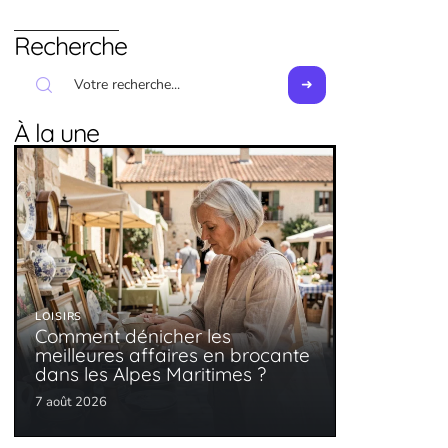
Recherche
À la une
LOISIRS
Comment dénicher les
meilleures affaires en brocante
dans les Alpes Maritimes ?
7 août 2026