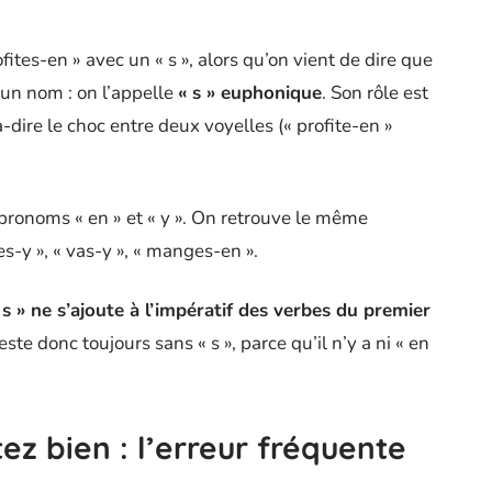
ites-en » avec un « s », alors qu’on vient de dire que
e un nom : on l’appelle
« s » euphonique
. Son rôle est
à-dire le choc entre deux voyelles (« profite-en »
 pronoms « en » et « y ». On retrouve le même
-y », « vas-y », « manges-en ».
s » ne s’ajoute à l’impératif des verbes du premier
este donc toujours sans « s », parce qu’il n’y a ni « en
tez bien : l’erreur fréquente