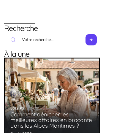
Recherche
À la une
LOISIRS
Comment dénicher les
meilleures affaires en brocante
dans les Alpes Maritimes ?