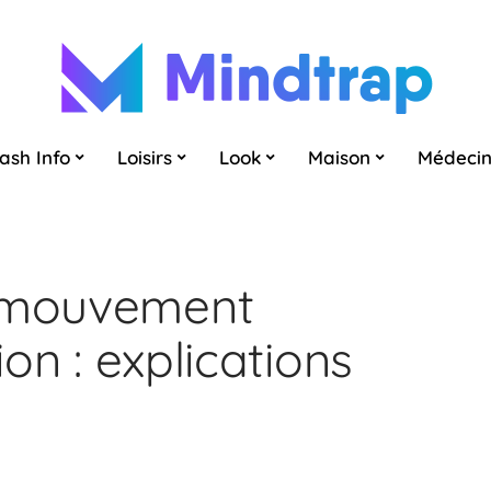
lash Info
Loisirs
Look
Maison
Médeci
e mouvement
ion : explications